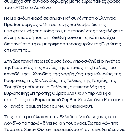
συμμαχία στη σύνοδο κορυφής με τις ευρωπαϊκές χώρες
του ΝΑΤΟ στο Λονδίνο.
Για μια ακόμη φορά σε σημαντική συνάντηση ο Έλληνας
Πρωθυπουργός κ. Μητσοτάκης, θα λάμψει δια της
υποχρεωτικής απουσίας του, πιστοποιώντας πως ελάχιστη
είναι η επιρροή του στη διεθνή κοινότητα, κάτι που έχει
διαφανεί από τη συμπεριφορά των ισχυρών της Ευρώπης
απέναντί του.
Στη βρετανική πρωτεύουσα έχουν προσκληθεί οι ηγέτες
της Γερμανίας, της Δανίας, της Ισπανίας, της Ιταλίας, του
Καναδά, της Ολλανδίας, της Νορβηγίας, της Πολωνίας, της
Ρουμανίας, της Φινλανδίας, της Γαλλίας, της Τσεχίας, της
Σουηδίας, καθώς και ο Ζελένσκι, η επικεφαλής της
Ευρωπαϊκής Επιτροπής Ούρσουλα Φον Ντερ Λάιεν, ο
πρόεδρος του Ευρωπαϊκού Συμβουλίου Αντόνιο Κόστα και
ο Γενικός Γραμματέας του ΝΑΤΟ Μαρκ Ρουτ.
Το χειρότερο όλων για την Ελλάδα, είναι όμως πως στο
Λονδίνο το παρών δίνει και ο Υπουργός Εξωτερικών της
Τουρκίας Χακάν Φιντάν, προκειμένου ν’
ανταλλάξει ιδέες για