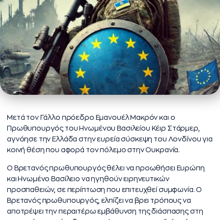
Μετά τον Γάλλο πρόεδρο Εμανουέλ Μακρόν και ο
Πρωθυπουργός του Ηνωμένου Βασιλείου Κέιρ Στάρμερ,
αγνόησε την Ελλάδα στην ευρεία σύσκεψη του Λονδίνου για
κοινή θέση που αφορά τον πόλεμο στην Ουκρανία.
Ο Βρετανός πρωθυπουργός θέλει να προωθήσει Ευρώπη
και Ηνωμένο Βασίλειο να ηγηθούν ειρηνευτικών
προσπαθειών, σε περίπτωση που επιτευχθεί συμφωνία. Ο
Βρετανός πρωθυπουργός, ελπίζει να βρει τρόπους να
αποτρέψει την περαιτέρω εμβάθυνση της διάσπασης στη