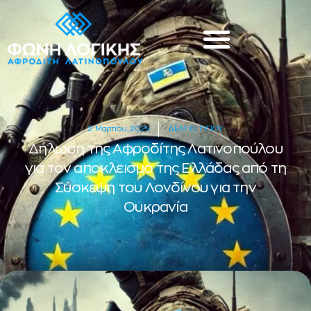
2 Μαρτίου, 2025
ΔΕΛΤΙΟ ΤΥΠΟΥ
Δήλωση της Αφροδίτης Λατινοπούλου
για τον αποκλεισμό της Ελλάδας από τη
Σύσκεψη του Λονδίνου για την
Ουκρανία