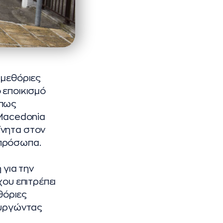
αμεθόριες
 εποικισμό
Όπως
Macedonia
ίνητα στον
 πρόσωπα.
 για την
χου επιτρέπει
θόριες
ιουργώντας