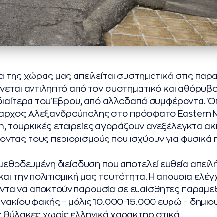
ία της χώρας μας απειλείται συστηματικά στις παρ
ίνεται αντιληπτό από τον συστηματικό και αθόρυβο
ιδιαίτερα του Έβρου, από αλλοδαπά συμφέροντα. 
μαρχος Αλεξανδρούπολης στο πρόσφατο Eastern 
, τουρκικές εταιρείες αγοράζουν ανεξέλεγκτα ακ
οντας τους περιορισμούς που ισχύουν για φυσικά
 μεθοδευμένη διείσδυση που αποτελεί ευθεία απειλή
και την πολιτισμική μας ταυτότητα. Η απουσία ελέγ
ντα να αποκτούν παρουσία σε ευαίσθητες παραμε
πινακίου φακής – μόλις 10.000-15.000 ευρώ – δημ
ς θύλακες χωρίς ελληνικά χαρακτηριστικά..