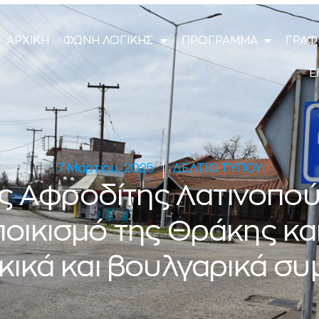
ΑΡΧΙΚΗ
ΦΩΝΗ ΛΟΓΙΚΗΣ
ΠΡΟΓΡΑΜΜΑ
ΓΡΑΦ
Ε
7 Μαρτίου, 2025
ΔΕΛΤΙΟ ΤΥΠΟΥ
 Αφροδίτης Λατινοπού
οικισμό της Θράκης και
κικά και βουλγαρικά σ