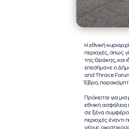
Η εθνική κυριαρχ
περιοχές, όπως γ
της Θράκης, και 
επεσήμανε ο Δή
and Thrace Forum
Έβρο, παρακάμπτ
Πρόκειται για μια
εθνική ασφάλεια 
σε ξένα συμφέρο
περιοχές έναντι 
νέους οικιστικού