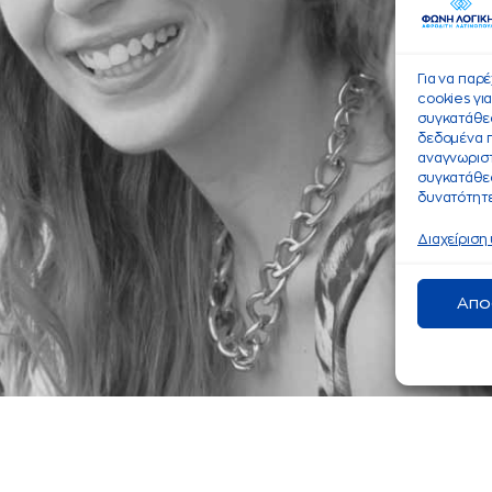
Για να παρ
cookies γι
συγκατάθεσ
δεδομένα 
αναγνωριστ
συγκατάθεσ
δυνατότητε
Διαχείριση
Απο