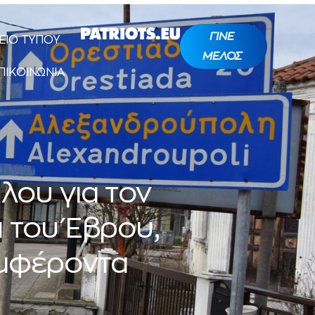
ΓΙΝΕ
ΕΙΟ ΤΥΠΟΥ
ΜΕΛΟΣ
ΠΙΚΟΙΝΩΝΙΑ
λου για τον
 του Έβρου,
υμφέροντα