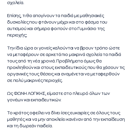
σχολεία.
Επίσης, τι θα απογίνουν τα παιδιά με μαθησιακές
δυσκολίες που φτάνουν μέχρι και στο φάσμα του
αυτισμού και σήμερα φοιτούν στο Γυμνάσιο της
περιοχής;
Την ίδια ώρα οι γονείς καλούνται να βρουν τρόπο ώστε
να μεταφέρουν σε αρκετά πιο μακρινά σχολεία τα παιδιά
τους από τη νέα χρονιά. Προβλήματα όμως θα
προκληθούν και στους εκπαιδευτικούς που θα χάσουν τις
οργανικές τους θέσεις και αναμένεται να μεταφερθούν
σε πολύ μακρινές περιοχές.
Ως ΦΩΝΗ ΛΟΓΙΚΗΣ, είμαστε στο πλευρό όλων των
γονέων και εκπαιδευτικών.
Το κράτος οφείλει να δίνει ίσες ευκαιρίες σε όλους τους
μαθητές και να μην αποκλείει κανέναν από την εκπαίδευση
και τη δωρεάν παιδεία.