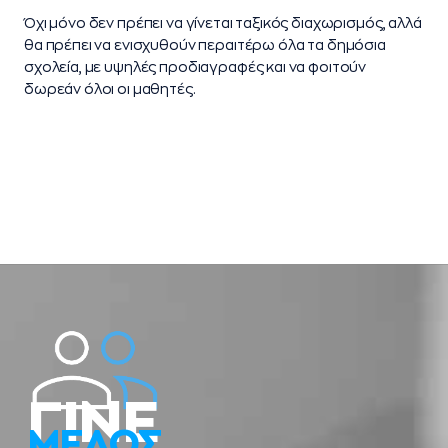
Όχι μόνο δεν πρέπει να γίνεται ταξικός διαχωρισμός, αλλά
θα πρέπει να ενισχυθούν περαιτέρω όλα τα δημόσια
σχολεία, με υψηλές προδιαγραφές και να φοιτούν
δωρεάν όλοι οι μαθητές.
ΓΙΝΕ
ΜΕΛΟΣ