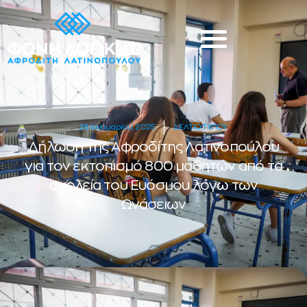
28 Ιανουαρίου, 2025
ΔΕΛΤΙΟ ΤΥΠΟΥ
Δήλωση της Αφροδίτης Λατινοπούλου
για τον εκτοπισμό 800 μαθητών από τα
σχολεία του Ευόσμου λόγω των
Ωνάσειων