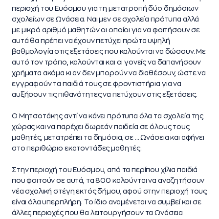
περιοχή του Ευόσμου για τη μετατροπή δύο δημόσιων
σχολείων σε Ωνάσεια. Ναι μεν σε σχολεία πρότυπα αλλά
με μικρό αριθμό μαθητών οι οποίοι για να φοιτήσουν σε
αυτά θα πρέπει να έχουν πετύχει πρώτα υψηλή
βαθμολογία στις εξετάσεις που καλούνται να δώσουν. Με
αυτό τον τρόπο, καλούνται και οι γονείς να δαπανήσουν
χρήματα ακόμα κι αν δεν μπορούν να διαθέσουν, ώστε να
εγγραφούν τα παιδιά τους σε φροντιστήρια για να
αυξήσουν τις πιθανότητες να πετύχουν στις εξετάσεις.
Ο Μητσοτάκης αντί να κάνει πρότυπα όλα τα σχολεία της
χώρας και να παρέχει δωρεάν παιδεία σε όλους τους
μαθητές, μετατρέπει τα δημόσια, σε … Ωνάσεια και αφήνει
στο περιθώριο εκατοντάδες μαθητές.
Στην περιοχή του Ευόσμου, από τα περίπου χίλια παιδιά
που φοιτούν σε αυτά, τα 800 καλούνται να αναζητήσουν
νέα σχολική στέγη εκτός δήμου, αφού στην περιοχή τους
είναι όλα υπερπλήρη. Το ίδιο αναμένεται να συμβεί και σε
άλλες περιοχές που θα λειτουργήσουν τα Ωνάσεια