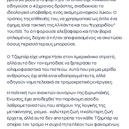
οδηγούσε ο 42χρονος δράστης, αναδεικνύει το
ιδεολογικό υπόβαθρο, ενός ακόμη μοναχικού λύκου.
Ο
τρόπος της επίθεσής του, να χρησιμοποιεί ως όπλο ένα
όχημα, είναι τακτική της Αλ Κάιντα και του “εγχειριδίου”
του ISIS. Το ότι φορούσε αλεξίσφαιρο και ήταν βαριά
οπλισμένος, δείχνει ότι ήταν αποφασισμένος να σκοτώσει
όσους περισσότερους μπορούσε.
Ο Τζαμπάρ είχε υπηρετήσει στον Αμερικάνικο στρατό,
αλλά αυτό δεν τον εμπόδισε να ξεπεράσει τα
ισλαμοφασιστικά του πιστεύω. Αυτά που για μια μερίδα
ανθρώπων, όχι απλά είναι αδιαπραγμάτευτα, αλλά
οδηγούν νομοτελειακά σε τρομοκρατικές ενέργειες.
Η πολιτική των ανοικτών συνόρων της Ευρωπαϊκής
Ένωσης, έχει αποδεχθεί την παράνομη είσοδο
λαθρομεταναστών, που απέχουν της λογικής της
μετακίνησης, για μια… καλύτερη ζωή. Η καλύτερη ζωή
έρχεται, αλλά αυτό δεν αποτρέπει τον κάθε Τζαμπάρ να
σπείρει τον τρόμο. Η συχνότητα πλέον των φαινομένων,