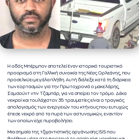
Η οδός Μπέρμπον αποτελεί έναν ιστορικό τουριστικό
προορισμό στη Γαλλική συνοικία της Νέας Ορλεάνης, που
προσελκύει μεγάλα πλήθη. Αυτή διάλεξε κατά τη διάρκεια
των εορτασμών για την Πρωτοχρονιά ο μακελάρης,
Σαμσούντ ντιν Τζαμπάρ, για να σπείρει τον τρόμο. Δέκα
νεκροί και τουλάχιστον 35 τραυματίες είναι ο τραγικός
απολογισμός των ενεργειών του κτήνους που ευτυχώς
έπεσε νεκρό από τα πυρά των αστυνομικών, εναντίον
των οποίων είχε πυροβολήσει.
Μια σημαία της τζιχαντιστικής οργάνωσης ISIS που
βρέθηκε μέσα στο φορτηγό το οποίο είχε νοικιάσει και