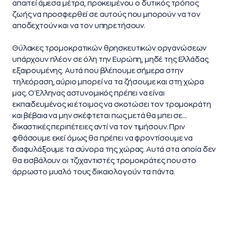
απαιτεί άμεσα μέτρα, προκειμένου ο δυτικός τρόπος
ζωής να προσφερθεί σε αυτούς που μπορούν να τον
αποδεχτούν και να τον υπηρετήσουν.
Θύλακες τρομοκρατικών θρησκευτικών οργανώσεων
υπάρχουν πλέον σε όλη την Ευρώπη, μηδέ της Ελλάδας
εξαιρουμένης. Αυτά που βλέπουμε σήμερα στην
τηλεόραση, αύριο μπορεί να τα ζήσουμε και στη χώρα
μας. Ο Έλληνας αστυνομικός πρέπει να είναι
εκπαιδευμένος κι έτοιμος να σκοτώσει τον τρομοκράτη
και βέβαια να μην σκέφτεται πως μετά θα μπει σε…
δικαστικές περιπέτειες αντί να τον τιμήσουν. Πριν
φθάσουμε εκεί όμως θα πρέπει να φροντίσουμε να
διαφυλάξουμε τα σύνορα της χώρας. Αυτά στα οποία δεν
θα εισβάλουν οι τζιχαντιστές τρομοκράτες που στο
άρρωστο μυαλό τους δικαιολογούν τα πάντα.