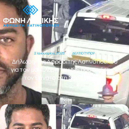
2 Ιανουαρίου, 2025
ΔΕΛΤΙΟ ΤΥΠΟΥ
Δήλωση της Αφροδίτης Λατινοπούλου
για τον μακελάρη του ISIS που σκόρπισε
τον θάνατο στη Νέα Ορλεάνη