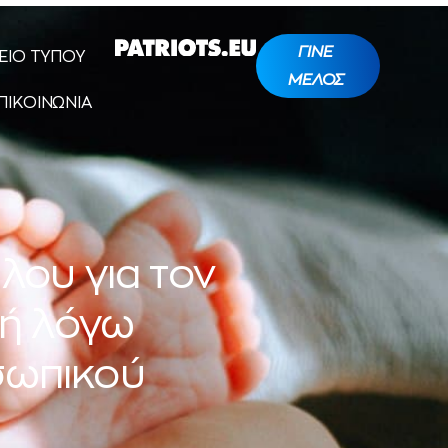
ΓΙΝΕ
ΕΙΟ ΤΥΠΟΥ
ΜΕΛΟΣ
ΠΙΚΟΙΝΩΝΙΑ
λου για τον
κή λόγω
σωπικού