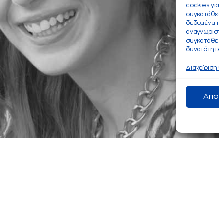
cookies γι
συγκατάθεσ
δεδομένα 
αναγνωριστ
συγκατάθεσ
δυνατότητε
Διαχείριση
Απο