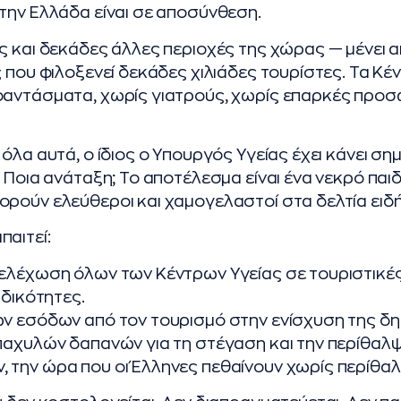
την Ελλάδα είναι σε αποσύνθεση.
ς και δεκάδες άλλες περιοχές της χώρας — μένει 
ς που φιλοξενεί δεκάδες χιλιάδες τουρίστες. Τα Κέ
φαντάσματα, χωρίς γιατρούς, χωρίς επαρκές προσ
όλα αυτά, ο ίδιος ο Υπουργός Υγείας έχει κάνει ση
 Ποια ανάταξη; Το αποτέλεσμα είναι ένα νεκρό παιδί.
ρούν ελεύθεροι και χαμογελαστοί στα δελτία ειδ
αιτεί:
ελέχωση όλων των Κέντρων Υγείας σε τουριστικές
ιδικότητες.
ν εσόδων από τον τουρισμό στην ενίσχυση της δη
παχυλών δαπανών για τη στέγαση και την περίθαλ
 την ώρα που οι Έλληνες πεθαίνουν χωρίς περίθαλ