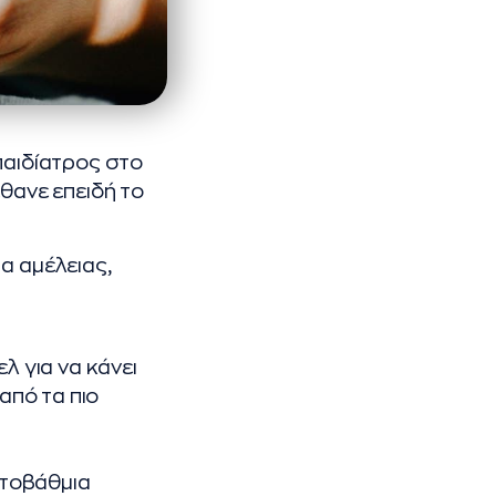
παιδίατρος στο
θανε επειδή το
α αμέλειας,
λ για να κάνει
από τα πιο
ωτοβάθμια