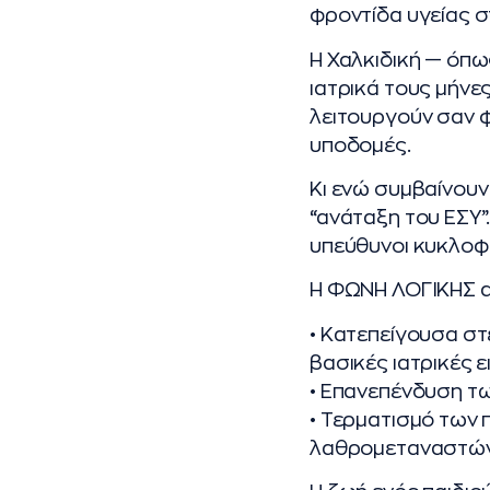
φροντίδα υγείας σ
Η Χαλκιδική — όπω
ιατρικά τους μήνε
λειτουργούν σαν 
υποδομές.
Κι ενώ συμβαίνουν 
“ανάταξη του ΕΣΥ”.
υπεύθυνοι κυκλοφο
Η ΦΩΝΗ ΛΟΓΙΚΗΣ απ
• Κατεπείγουσα στ
βασικές ιατρικές ε
• Επανεπένδυση τω
• Τερματισμό των 
λαθρομεταναστών,