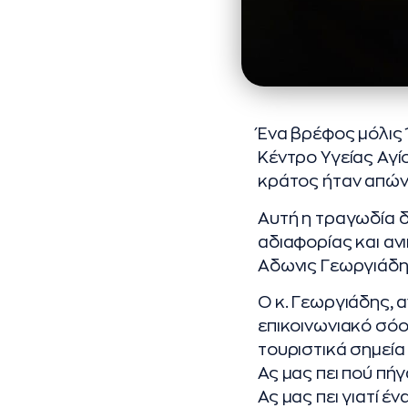
Ένα βρέφος μόλις 
Κέντρο Υγείας Αγί
κράτος ήταν απών
Αυτή η τραγωδία δ
αδιαφορίας και αν
Αδωνις Γεωργιάδη
Ο κ. Γεωργιάδης, α
επικοινωνιακό σόου
τουριστικά σημεία
Ας μας πει πού πή
Ας μας πει γιατί έ