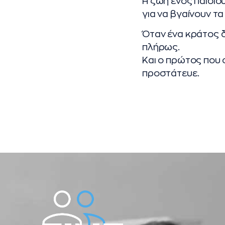
Η ζωή ενός παιδιο
για να βγαίνουν τα
Όταν ένα κράτος δ
πλήρως.
Και ο πρώτος που 
προστάτευε.