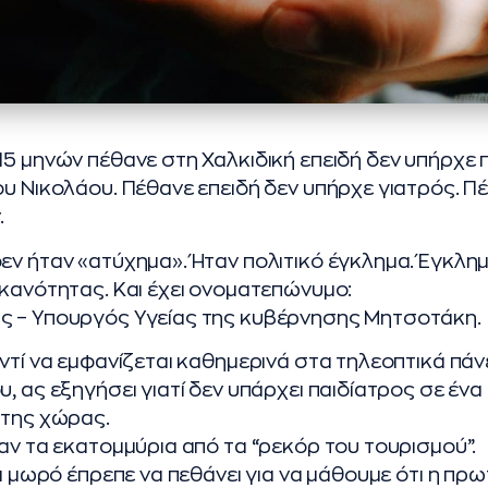
15 μηνών πέθανε στη Χαλκιδική επειδή δεν υπήρχε 
ου Νικολάου. Πέθανε επειδή δεν υπήρχε γιατρός. Πέ
.
εν ήταν «ατύχημα». Ήταν πολιτικό έγκλημα. Έγκλημ
ικανότητας. Και έχει ονοματεπώνυμο:
ς – Υπουργός Υγείας της κυβέρνησης Μητσοτάκη.
ντί να εμφανίζεται καθημερινά στα τηλεοπτικά πάνε
, ας εξηγήσει γιατί δεν υπάρχει παιδίατρος σε ένα 
 της χώρας.
γαν τα εκατομμύρια από τα “ρεκόρ του τουρισμού”.
να μωρό έπρεπε να πεθάνει για να μάθουμε ότι η πρ