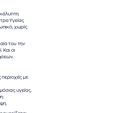
ακάλυπτη
ντρα Υγείας
ωπικό, χωρίς
μαία του την
 Και οι
ήσεων.
 περιοχές με
μόσιας υγείας.
ψη
ψη.