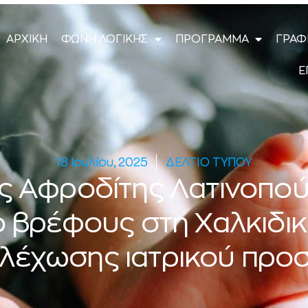
ΑΡΧΙΚΗ
ΦΩΝΗ ΛΟΓΙΚΗΣ
ΠΡΟΓΡΑΜΜΑ
ΓΡΑΦ
Ε
18 Ιουλίου, 2025
ΔΕΛΤΙΟ ΤΥΠΟΥ
 Αφροδίτης Λατινοπού
 βρέφους στη Χαλκιδι
λέχωσης ιατρικού προ