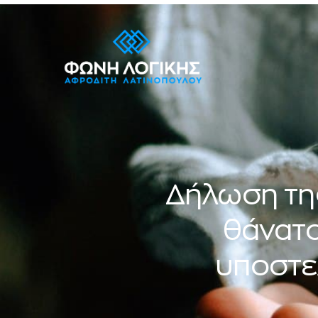
Δήλωση της
θάνατο
υποστε