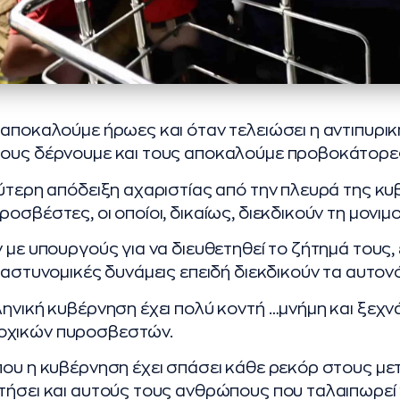
 αποκαλούμε ήρωες και όταν τελειώσει η αντιπυρι
τους δέρνουμε και τους αποκαλούμε προβοκάτορε
λύτερη απόδειξη αχαριστίας από την πλευρά της κυ
οσβέστες, οι οποίοι, δικαίως, διεκδικούν τη μονιμ
ν με υπουργούς για να διευθετηθεί το ζήτημά τους,
ς αστυνομικές δυνάμεις επειδή διεκδικούν τα αυτον
ληνική κυβέρνηση έχει πολύ κοντή …μνήμη και ξεχνά
οχικών πυροσβεστών.
που η κυβέρνηση έχει σπάσει κάθε ρεκόρ στους με
τήσει και αυτούς τους ανθρώπους που ταλαιπωρεί γ