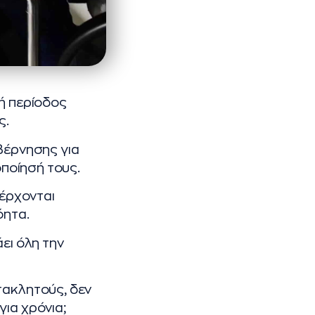
κή περίοδος
ς.
βέρνησης για
οποίησή τους.
 έρχονται
όητα.
ει όλη την
τακλητούς, δεν
ια χρόνια;