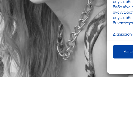
συγκατάθεσ
δεδομένα 
αναγνωριστ
συγκατάθεσ
δυνατότητε
Διαχείριση
Απο