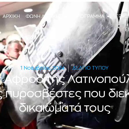
ΑΡΧΙΚΗ
ΦΩΝΗ ΛΟΓΙΚΗΣ
ΠΡΟΓΡΑΜΜΑ
ΓΡΑΦ
Ε
1 Νοεμβρίου, 2024
ΔΕΛΤΙΟ ΤΥΠΟΥ
 Αφροδίτης Λατινοπούλ
ς πυροσβέστες που διεκ
δικαιώματά τους