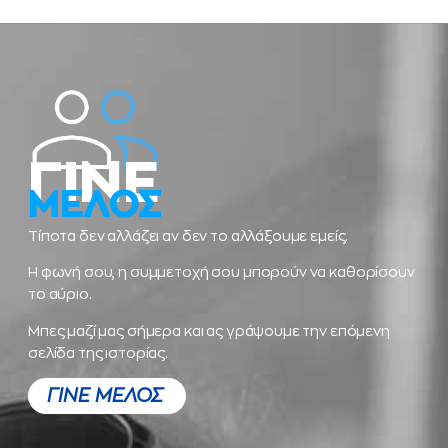
ΓΙΝΕ
ΜΕΛΟΣ
Τίποτα δεν αλλάζει αν δεν το αλλάξουμε εμείς.
Η φωνή σου, η συμμετοχή σου μπορούν να καθορίσουν
το αύριο.
Μπες μαζί μας σήμερα και ας γράψουμε την επόμενη
σελίδα της ιστορίας.
ΓΙΝΕ ΜΕΛΟΣ