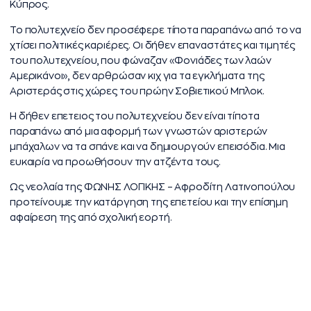
Κύπρος.
Το πολυτεχνείο δεν προσέφερε τίποτα παραπάνω από το να
χτίσει πολιτικές καριέρες. Οι δήθεν επαναστάτες και τιμητές
του πολυτεχνείου, που φώναζαν «Φονιάδες των λαών
Αμερικάνοι», δεν αρθρώσαν κιχ για τα εγκλήματα της
Αριστεράς στις χώρες του πρώην Σοβιετικού Μπλοκ.
Η δήθεν επετειος του πολυτεχνείου δεν είναι τίποτα
παραπάνω από μια αφορμή των γνωστών αριστερών
μπάχαλων να τα σπάνε και να δημιουργούν επεισόδια. Μια
ευκαιρία να προωθήσουν την ατζέντα τους.
Ως νεολαία της ΦΩΝΗΣ ΛΟΓΙΚΗΣ – Αφροδίτη Λατινοπούλου
προτείνουμε την κατάργηση της επετείου και την επίσημη
αφαίρεση της από σχολική εορτή.