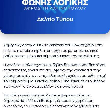
Σήμερα «γιορτάζουμε» την επέτειο του Πολυτεχνείου, την
επέτειο η οποία υπήρξε η απαρχή του μεταπολιτευτικού
βούρκου που μέχρι και σήμερα λυμαινει την πατρίδα μας.
Η γενιά του πολυτεχνείου, οι δήθεν δημοκρατικοί ιδεολόγοι-
επαναστάτες, είναι αυτοί που έφεραν την χρεοκοπία στην
χώρα, που επέκτειναν τις πελατειακές σχέσεις σε κάθε πτυχή
του δημόσιου βίου, είναι αυτοί που υποθήκευσαν το μέλλον
των νέων, το δικό μας μέλλον για πολλά χρόνια.
Το πολυτεχνείο όχι μόνο δεν κατάφερε να φέρει την
δημοκρατία, αλλά αντίθετα μας έφερε την χειρότερη
δικτατορία, του Ιωαννιδη, με αποτέλεσμα να χαθεί η μισή