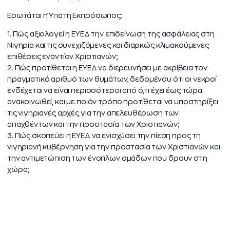
Ερωτάται η Ύπατη Εκπρόσωπος:
1. Πώς αξιολογεί η ΕΥΕΔ την επιδείνωση της ασφάλειας στη
Νιγηρία και τις συνεχιζόμενες και διαρκώς κλιμακούμενες
επιθέσεις εναντίον Χριστιανών;
2. Πώς προτίθεται η ΕΥΕΔ να διερευνήσει με ακρίβεια τον
πραγματικό αριθμό των θυμάτων, δεδομένου ότι οι νεκροί
ενδέχεται να είναι περισσότεροι από ό,τι έχει έως τώρα
ανακοινωθεί, και με ποιόν τρόπο προτίθεται να υποστηρίξει
τις νιγηριανές αρχές για την απελευθέρωση των
απαχθέντων και την προστασία των Χριστιανών;
3. Πώς σκοπεύει η ΕΥΕΔ να ενισχύσει την πίεση προς τη
νιγηριανή κυβέρνηση για την προστασία των Χριστιανών και
την αντιμετώπιση των ένοπλων ομάδων που δρουν στη
χώρα;