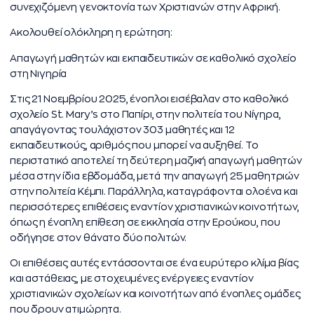
συνεχιζόμενη γενοκτονία των Χριστιανών στην Αφρική.
Ακολουθεί ολόκληρη η ερώτηση:
Απαγωγή μαθητών και εκπαιδευτικών σε καθολικό σχολείο
στη Νιγηρία
Στις 21 Νοεμβρίου 2025, ένοπλοι εισέβαλαν στο καθολικό
σχολείο St. Mary’s στο Παπίρι, στην πολιτεία του Νίγηρα,
απαγάγοντας τουλάχιστον 303 μαθητές και 12
εκπαιδευτικούς, αριθμός που μπορεί να αυξηθεί. Το
περιστατικό αποτελεί τη δεύτερη μαζική απαγωγή μαθητών
μέσα στην ίδια εβδομάδα, μετά την απαγωγή 25 μαθητριών
στην πολιτεία Κέμπι. Παράλληλα, καταγράφονται ολοένα και
περισσότερες επιθέσεις εναντίον χριστιανικών κοινοτήτων,
όπως η ένοπλη επίθεση σε εκκλησία στην Ερούκου, που
οδήγησε στον θάνατο δύο πολιτών.
Οι επιθέσεις αυτές εντάσσονται σε ένα ευρύτερο κλίμα βίας
και αστάθειας, με στοχευμένες ενέργειες εναντίον
χριστιανικών σχολείων και κοινοτήτων από ένοπλες ομάδες
που δρουν ατιμώρητα.