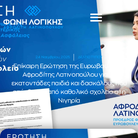
24 Νοεμβρίου, 2025
ΔΕΛΤΙΟ ΤΥΠΟΥ
Επίκαιρη Ερώτηση της Ευρωβουλευτή
Αφροδίτης Λατινοπούλου για τα
εκατοντάδες παιδιά και δασκάλους που
απήχθησαν από καθολικό σχολείο στη
Νιγηρία