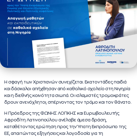
Η σφαγή των Χριστιανών συνεχίζεται. Εκατοντάδες παιδιά
και δάσκαλοι απήχθησαν από καθολικό σχολείο στη Νιγηρία
και η διεθνής κοινότητα σιωπά. Οι ισλαμιστές τρομοκράτες
δρουν ανενόχλητοι, σπέρνοντας τον τρόμο και τον θάνατο.
Η Πρόεδρος της ΦΩΝΗΣ ΛΟΓΙΚΗΣ και Ευρωβουλευτής
Αφροδίτη Λατινοπούλου ανέλαβε άμεσα δράση,
καταθέτοντας ερώτηση προς την Ύπατη Εκπρόσωπο της
ΕΕ, απαιτώντας εξηγήσεις και λογοδοσία για τη