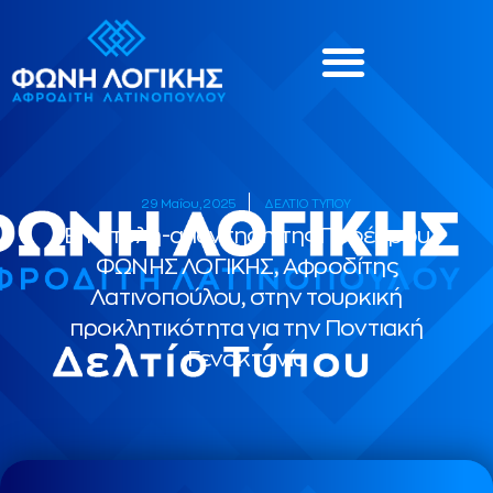
29 Μαΐου, 2025
ΔΕΛΤΙΟ ΤΥΠΟΥ
Επιστολή-απάντηση της Προέδρου
ΦΩΝΗΣ ΛΟΓΙΚΗΣ, Αφροδίτης
Λατινοπούλου, στην τουρκική
προκλητικότητα για την Ποντιακή
Γενοκτονία