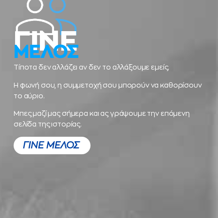
ΓΙΝΕ
ΜΕΛΟΣ
Τίποτα δεν αλλάζει αν δεν το αλλάξουμε εμείς.
Η φωνή σου, η συμμετοχή σου μπορούν να καθορίσουν
το αύριο.
Μπες μαζί μας σήμερα και ας γράψουμε την επόμενη
σελίδα της ιστορίας.
ΓΙΝΕ ΜΕΛΟΣ