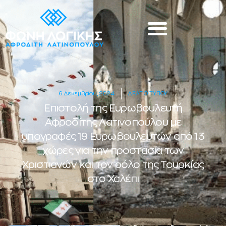
6 Δεκεμβρίου, 2024
ΔΕΛΤΙΟ ΤΥΠΟΥ
Επιστολή της Ευρωβουλευτή
Αφροδίτης Λατινοπούλου με
υπογραφές 19 Ευρωβουλευτών από 13
χώρες για την προστασία των
Χριστιανών και τον ρόλο της Τουρκίας
στο Χαλέπι