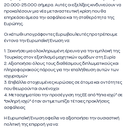
20.000-25.000 σήμερα. Αυτές οι εξελίξεις κινδυνεύουν να
προκαλέσουν μια νέα μεταναστευτική κρίση που θα
επηρεάσει άμεσα την ασφάλεια και τη σταθερότητα της
Ευρώπης.
Οι κάτωθι υπογράφοντες Ευρωβουλευτές προτρέπουμε
έντονα την Ευρωπαϊκή Ένωση να:
1. Ξεκινήσει μια ολοκληρωμένη έρευνα για την εμπλοκή της
Τουρκίας στον εξοπλισμό μαχητικών ομάδων στη Συρία
2. Αξιοποιήσει όλους τους διαθέσιμους διπλωματικούς και
πληροφοριακούς πόρους για την επαλήθευση αυτών των
ισχυρισμών
3. Επιβάλλει στοχευμένες κυρώσεις σε άτομα και οντότητες
που θεωρούνται συνένοχοι
4. Μετασχηματίσει την προσέγγιση της ΕΕ από “ήπια ισχύ” σε
“σκληρή ισχύ” όταν αντιμετωπίζει τέτοιες προκλήσεις
ασφάλειας
Η Ευρωπαϊκή Ένωση οφείλει να αξιοποιήσει την ουσιαστική
πολιτική της επιρροή για να: