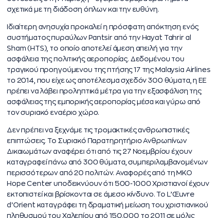
σχετικά με τη διάδοση όπλων και την ευθύνη.
Ιδιαίτερη ανησυχία προκαλεί η πρόσφατη απόκτηση ενός
συστήματος πυραύλων Pantsir από την Hayat Tahrir al
Sham (HTS), το οποίο αποτελεί άμεση απειλή για την
ασφάλεια της πολιτικής αεροπορίας. Δεδομένου του
τραγικού προηγούμενου της πτήσης 17 της Malaysia Airlines
το 2014, που είχε ως αποτέλεσμα σχεδόν 300 θύματα, η ΕΕ
πρέπει να λάβει προληπτικά μέτρα για την εξασφάλιση της
ασφάλειας της εμπορικής αεροπορίας μέσα και γύρω από
τον συριακό εναέριο χώρο.
Δεν πρέπει να ξεχνάμε τις τρομακτικές ανθρωπιστικές
επιπτώσεις. Το Συριακό Παρατηρητήριο Ανθρωπίνων
Δικαιωμάτων αναφέρει ότι από τις 27 Νοεμβρίου έχουν
καταγραφεί πάνω από 300 θύματα, συμπεριλαμβανομένων
περισσότερων από 20 πολιτών. Αναφορές από τη ΜΚΟ
Hope Center υποδεικνύουν ότι 500-1000 Χριστιανοί έχουν
εκτοπιστεί και βρίσκονται σε άμεσο κίνδυνο. Το L’Œuvre
d’Orient καταγράφει τη δραματική μείωση του χριστιανικού
πληθυσμού του Χαλεπίου από 150.000 το 2011 σε μόλις