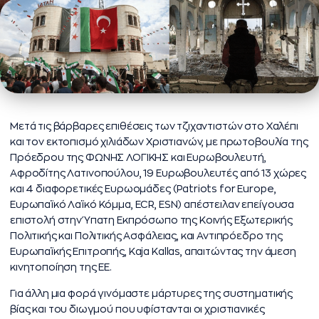
Μετά τις βάρβαρες επιθέσεις των τζιχαντιστών στο Χαλέπι
και τον εκτοπισμό χιλιάδων Χριστιανών, με πρωτοβουλία της
Πρόεδρου της ΦΩΝΗΣ ΛΟΓΙΚΗΣ και Ευρωβουλευτή,
Αφροδίτης Λατινοπούλου, 19 Ευρωβουλευτές από 13 χώρες
και 4 διαφορετικές Ευρωομάδες (Patriots for Europe,
Ευρωπαϊκό Λαϊκό Κόμμα, ECR, ESN) απέστειλαν επείγουσα
επιστολή στην Ύπατη Εκπρόσωπο της Κοινής Εξωτερικής
Πολιτικής και Πολιτικής Ασφάλειας, και Αντιπρόεδρο της
Ευρωπαϊκής Επιτροπής, Kaja Kallas, απαιτώντας την άμεση
κινητοποίηση της ΕΕ.
Για άλλη μια φορά γινόμαστε μάρτυρες της συστηματικής
βίας και του διωγμού που υφίστανται οι χριστιανικές