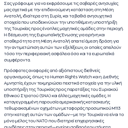
Σας γράφουμε για να εκφράσουμε τις σοβαρές ανησυχίες
μας σχετικά με την επιδεινούμενη κατάσταση στη Μέση
Ανατολή, ιδιαίτερα στη Συρία, και τα βαθιά ανησυχητικά
στοιχεία που υποδεικνύουν την υποτιθέμενη υποστήριξη
της Τουρκίας προς ένοπλες μαχητικές ομάδες στην περιοχή.
Η δέσμευση της Ευρωπαϊκής Ένωσης για ειρήνη και
σταθερότητα στη Μέση Ανατολή απαιτεί άμεση δράση για
την αντιμετώπιση αυτών των εξελίξεων, οι οποίες απειλούν
τόσο την περιφερειακή ασφάλεια όσο και τα ευρωπαϊκά
συμφέροντα.
Πρόσφατες αναφορές από αξιόπιστους διεθνείς
οργανισμούς, όπως το Human Rights Watch και η Διεθνής
Αμνηστία, έχουν τεκμηριώσει πειστικά στοιχεία για την υλική
υποστήριξη της Τουρκίας προς παρατάξεις του Συριακού
Εθνικού Στρατού (SNA) και άλλες μαχητικές ομάδες. Η
καταγεγραμμένη παρουσία αμερικανικής κατασκευής
τεθωρακισμένων οχημάτων μεταφοράς προσωπικού M113
στην κατοχή αυτών των ομάδων—με την Τουρκία να είναι το
μόνο μέλος του ΝΑΤΟ που διατηρεί επιχειρησιακές
συνδέσεις στην περιοχή—εγείρει σοβαρά ερωτήματα