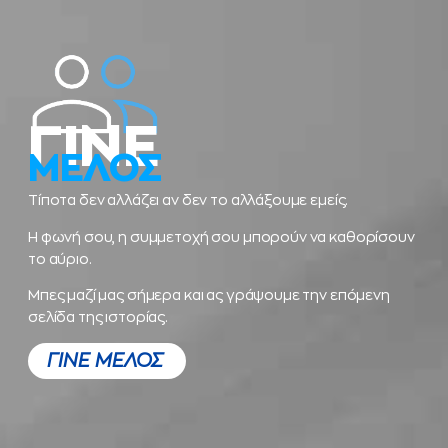
ΓΙΝΕ
ΜΕΛΟΣ
Τίποτα δεν αλλάζει αν δεν το αλλάξουμε εμείς.
Η φωνή σου, η συμμετοχή σου μπορούν να καθορίσουν
το αύριο.
Μπες μαζί μας σήμερα και ας γράψουμε την επόμενη
σελίδα της ιστορίας.
ΓΙΝΕ ΜΕΛΟΣ