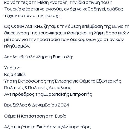
κοινότητες στη Μέση Ανατολή, την ίδια στιγμή που η
Τουρκία φέρεται να ενισχύει, αν όχι να καθοδηγεί, ομάδες
τζιχαντιστών στην περιοχή.
Ως ΦΩΝΗ ΛΟΓΙΚΗΣ ζητάμε την άμεση επέμβαση της ΕΕ για τη
διερεύνηση της τουρκικής εμπλοκής και τη λήψη δραστικών
μέτρων για την προστασία των διωκόμενων χριστιανικών
πληθυσμών.
Ακολουθεί ολόκληρη η Επιστολή:
Υπόψιν:
Kaja Kallas
Ύπατη Εκπρόσωπος της Ένωσης για Θέματα Εξωτερικής
Πολιτικής & Πολιτικής Ασφάλειας
Αντιπρόεδρος της Ευρωπαϊκής Επιτροπής
Βρυξέλλες, 6 Δεκεμβρίου 2024
Θέμα: Η Κατάσταση στη Συρία
Αξιότιμη Ύπατη Εκπρόσωπε/Αντιπρόεδρε,