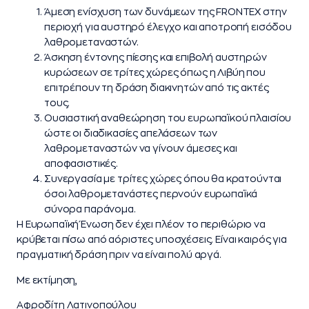
Άμεση ενίσχυση των δυνάμεων της FRONTEX στην
περιοχή για αυστηρό έλεγχο και αποτροπή εισόδου
λαθρομεταναστών.
Άσκηση έντονης πίεσης και επιβολή αυστηρών
κυρώσεων σε τρίτες χώρες όπως η Λιβύη που
επιτρέπουν τη δράση διακινητών από τις ακτές
τους.
Ουσιαστική αναθεώρηση του ευρωπαϊκού πλαισίου
ώστε οι διαδικασίες απελάσεων των
λαθρομεταναστών να γίνουν άμεσες και
αποφασιστικές.
Συνεργασία με τρίτες χώρες όπου θα κρατούνται
όσοι λαθρομετανάστες περνούν ευρωπαϊκά
σύνορα παράνομα.
Η Ευρωπαϊκή Ένωση δεν έχει πλέον το περιθώριο να
κρύβεται πίσω από αόριστες υποσχέσεις. Είναι καιρός για
πραγματική δράση πριν να είναι πολύ αργά.
Με εκτίμηση,
Αφροδίτη Λατινοπούλου