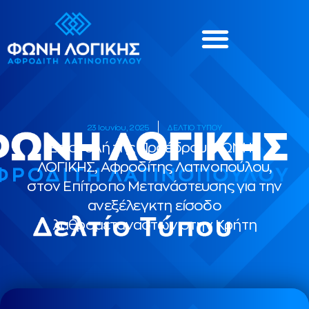
23 Ιουνίου, 2025
ΔΕΛΤΙΟ ΤΥΠΟΥ
Επιστολή της Προέδρου ΦΩΝΗΣ
ΛΟΓΙΚΗΣ, Αφροδίτης Λατινοπούλου,
στον Επίτροπο Μετανάστευσης για την
ανεξέλεγκτη είσοδο
λαθρομεταναστών στην Κρήτη