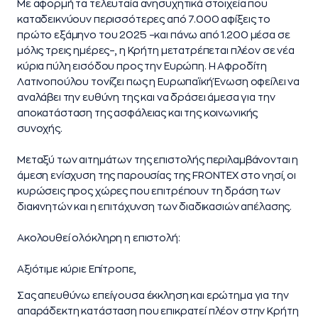
Με αφορμή τα τελευταία ανησυχητικά στοιχεία που
καταδεικνύουν περισσότερες από 7.000 αφίξεις το
πρώτο εξάμηνο του 2025 –και πάνω από 1.200 μέσα σε
μόλις τρεις ημέρες–, η Κρήτη μετατρέπεται πλέον σε νέα
κύρια πύλη εισόδου προς την Ευρώπη. Η Αφροδίτη
Λατινοπούλου τονίζει πως η Ευρωπαϊκή Ένωση οφείλει να
αναλάβει την ευθύνη της και να δράσει άμεσα για την
αποκατάσταση της ασφάλειας και της κοινωνικής
συνοχής.
Μεταξύ των αιτημάτων της επιστολής περιλαμβάνονται η
άμεση ενίσχυση της παρουσίας της FRONTEX στο νησί, οι
κυρώσεις προς χώρες που επιτρέπουν τη δράση των
διακινητών και η επιτάχυνση των διαδικασιών απέλασης.
Ακολουθεί ολόκληρη η επιστολή:
Αξιότιμε κύριε Επίτροπε,
Σας απευθύνω επείγουσα έκκληση και ερώτημα για την
απαράδεκτη κατάσταση που επικρατεί πλέον στην Κρήτη