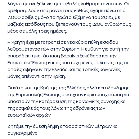
λόγω της ανεξέλεγκτης εισβολής λαθρομεταναστών. Οι
αριθμοί μιλούν από μόνοι τους καθώς είχαμε πάνω από
7.000 αφίξεις μόνο το πρώτο εξάμηνο του 2025, με
μαζικές εισόδους που ξεπερνούν τους 1.200 ανθρώπους
μέσα σε μόλις τρεις ημέρες.
Η Κρήτη έχει μετατραπεί σε νέα κύρια πύλη εισόδου
λαθρομεταναστών στην Ευρώπη. Η ευθύνη για αυτή την
απαράδεκτη κατάσταση βαραίνει ξεκάθαρα και την
Ευρωπαϊκή Ένωση και τις αποτυχημένες πολιτικές της, οι
οποίες αφήνουν την Ελλάδα και τις τοπικές κοινωνίες
μόνες απέναντι στην κρίση.
Οι κάτοικοι της Κρήτης, της Ελλάδας, αλλά και ολόκληρης
της Ευρωπαϊκής Ένωσης δεν έχουν καμία υποχρέωση να
υποστούν την κατάρρευση της κοινωνικής συνοχής και
της ασφάλειάς τους λόγω της αδράνειας των
ευρωπαϊκών αρχών.
Ζητάμε την άμεση λήψη αποφασιστικών μέτρων και
συγκεκριμένα: