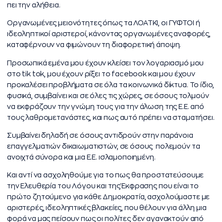
πει την αλήθεια.
Οργανωμένες μειονότητες όπως τα ΛΟΑΤΚΙ, οι ΓΥΦΤΟΙ ή
ιδεοληπτικοί αριστεροί, κάνοντας οργανωμένες αναφορές,
καταφέρνουν να φιμώνουν τη διαφορετική άποψη.
Προσωπικά εμένα μου έχουν κλείσει τον λογαριασμό μου
στο tik tok, μου έχουν ρίξει το facebook και μου έχουν
προκαλέσει προβλήματα σε όλα τα κοινωνικά δίκτυα. Το ίδιο,
φυσικά, συμβαίνει και σε όλες τις χώρες, σε όσους τολμούν
να εκφράζουν την γνώμη τους για την άλωση της Ε.Ε. από
τους λαθρομετανάστες, και πως αυτό πρέπει να σταματήσει.
Συμβαίνει δηλαδή σε όσους αντιδρούν στην παράνοια
επαγγελματιών δικαιωματιστών, σε όσους πολεμούν τα
ανοιχτά σύνορα και μια Ε.Ε. ισλαμοποιημένη.
Και αντί να ασχοληθούμε για το πως θα προστατεύσουμε
την Ελευθερία του Λόγου και της Έκφρασης που είναι το
πρώτο ζητούμενο για κάθε Δημοκρατία, ασχολούμαστε με
αριστερές, ιδεοληπτικές βλακείες, που θέλουν για άλλη μια
φορά να μας πείσουν πως οι πολίτες δεν αγανακτούν από