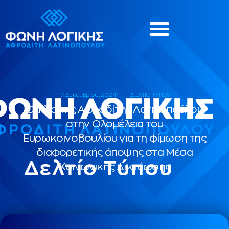
17 Δεκεμβρίου, 2024
ΔΕΛΤΙΟ ΤΥΠΟΥ
Ομιλία της Αφροδίτης Λατινοπούλου
στην Oλομέλεια του
Ευρωκοινοβουλίου για τη φίμωση της
διαφορετικής άποψης στα Mέσα
Kοινωνικής Δικτύωσης