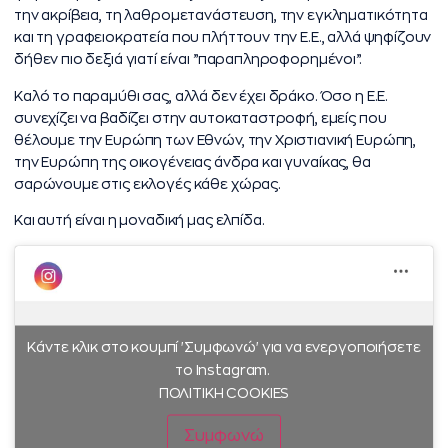
την ακρίβεια, τη λαθρομετανάστευση, την εγκληματικότητα
και τη γραφειοκρατεία που πλήττουν την Ε.Ε., αλλά ψηφίζουν
δήθεν πιο δεξιά γιατί είναι ”παραπληροφορημένοι”.
Καλό το παραμύθι σας, αλλά δεν έχει δράκο. Όσο η Ε.Ε.
συνεχίζει να βαδίζει στην αυτοκαταστροφή, εμείς που
θέλουμε την Ευρώπη των Εθνών, την Χριστιανική Ευρώπη,
την Ευρώπη της οικογένειας άνδρα και γυναίκας, θα
σαρώνουμε στις εκλογές κάθε χώρας.
Και αυτή είναι η μοναδική μας ελπίδα.
Κάντε κλικ στο κουμπί 'Συμφωνώ' για να ενεργοποιήσετε
το Instagram.
ΠΟΛΙΤΙΚΗ COOKIES
Συμφωνώ