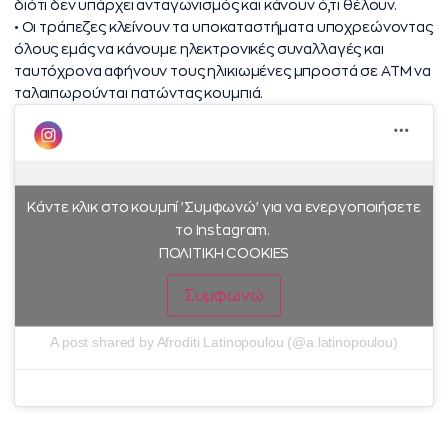
διότι δεν υπάρχει ανταγωνισμός και κάνουν ό,τι θέλουν.
• ⁠Οι τράπεζες κλείνουν τα υποκαταστήματα υποχρεώνοντας
όλους εμάς να κάνουμε ηλεκτρονικές συναλλαγές και
ταυτόχρονα αφήνουν τους ηλικιωμένες μπροστά σε ΑΤΜ να
ταλαιπωρούνται πατώντας κουμπιά.
Κάντε κλικ στο κουμπί 'Συμφωνώ' για να ενεργοποιήσετε
το Instagram.
ΠΟΛΙΤΙΚΗ COOKIES
Συμφωνώ
A post shared by Afroditi Latinopoulou (@a.latinopoulou)