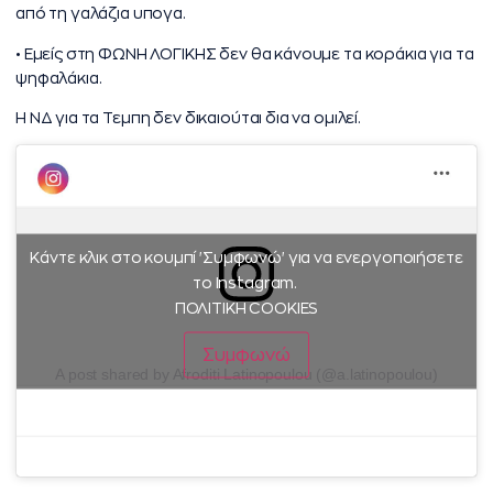
από τη γαλάζια υπογα.
• Εμείς στη ΦΩΝΗ ΛΟΓΙΚΗΣ δεν θα κάνουμε τα κοράκια για τα
ψηφαλάκια.
Η ΝΔ για τα Τεμπη δεν δικαιούται δια να ομιλεί.
Κάντε κλικ στο κουμπί 'Συμφωνώ' για να ενεργοποιήσετε
το Instagram.
ΠΟΛΙΤΙΚΗ COOKIES
Συμφωνώ
A post shared by Afroditi Latinopoulou (@a.latinopoulou)