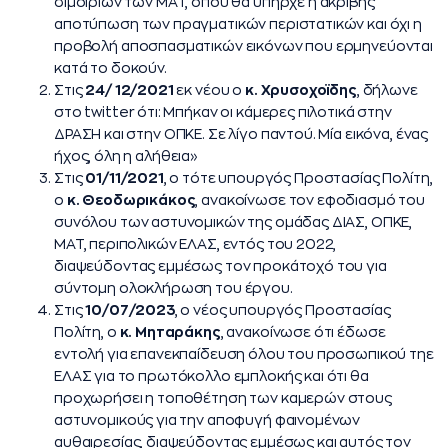
διμοιριών των ΜΑΤ, όπου θα υπήρχε η ακριβής
αποτύπωση των πραγματικών περιστατικών και όχι η
προβολή αποσπασματικών εικόνων που ερμηνεύονται
κατά το δοκούν.
Στις
24/ 12/2021
εκ νέου ο
κ. Χρυσοχοϊδης
, δήλωνε
στο twitter ότι: Μπήκαν οι κάμερες πιλοτικά στην
ΔΡΑΣΗ και στην ΟΠΚΕ. Σε λίγο παντού. Μία εικόνα, ένας
ήχος, όλη η αλήθεια»
Στις
01/11/2021
, ο τότε υπουργός Προστασίας Πολίτη,
ο
κ. Θεοδωρικάκος
, ανακοίνωσε τον εφοδιασμό του
συνόλου των αστυνομικών της ομάδας ΔΙΑΣ, ΟΠΚΕ,
ΜΑΤ, περιπολικών ΕΛΑΣ, εντός του 2022,
διαψεύδοντας εμμέσως τον προκάτοχό του για
σύντομη ολοκλήρωση του έργου.
Στις
10/07/2023
, ο νέος υπουργός Προστασίας
Πολίτη, ο
κ. Μηταράκης
, ανακοίνωσε ότι έδωσε
εντολή για επανεκπαίδευση όλου του προσωπικού τηε
ΕΛΑΣ για το πρωτόκολλο εμπλοκής και ότι θα
προχωρήσει η τοποθέτηση των καμερών στους
αστυνομικούς για την αποφυγή φαινομένων
αυθαιρεσίας, διαψεύδοντας εμμέσως και αυτός τον