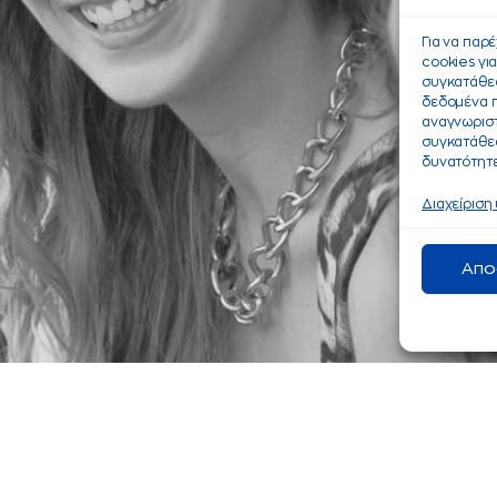
Για να παρ
cookies γι
συγκατάθεσ
δεδομένα 
αναγνωριστ
συγκατάθεσ
δυνατότητε
Διαχείριση
Απο