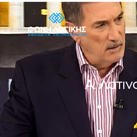
Α. Λατιν