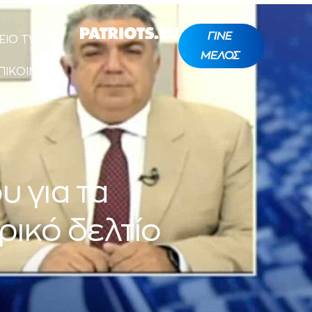
ΓΙΝΕ
ΕΙΟ ΤΥΠΟΥ
ΜΕΛΟΣ
ΠΙΚΟΙΝΩΝΙΑ
υ για τα
ρικό δελτίο
v