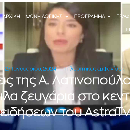
ΑΡΧΙΚΗ
ΦΩΝΗ ΛΟΓΙΚΗΣ
ΠΡΟΓΡΑΜΜΑ
ΓΡΑΦ
Ε
27 Ιανουαρίου, 2024
Τηλεοπτικές εμφανίσεις
ς της Α. Λατινοπούλο
α ζευγάρια στο κεντ
ειδήσεων του AstraT