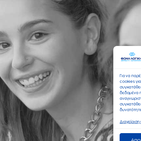
Για να παρ
cookies γι
συγκατάθεσ
δεδομένα 
αναγνωριστ
συγκατάθεσ
δυνατότητε
Διαχείριση
Απο