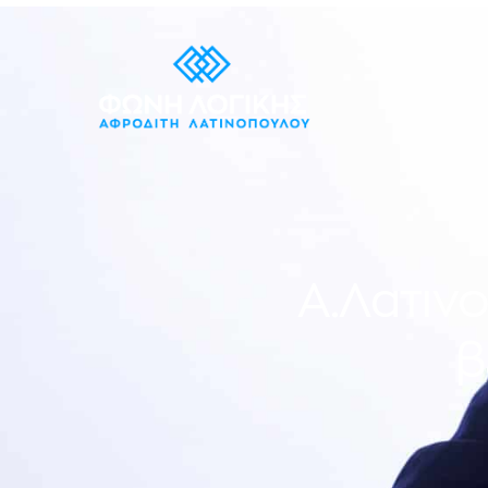
Α.Λατιν
β