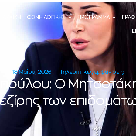
ΑΡΧΙΚΗ
ΦΩΝΗ ΛΟΓΙΚΗΣ
ΠΡΟΓΡΑΜΜΑ
ΓΡΑΦ
Ε
18 Μαΐου, 2026
Τηλεοπτικές εμφανίσεις
οπούλου: Ο Μητσοτάκης
εζίρης των επιδομάτ