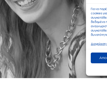
Για να παρ
cookies γι
συγκατάθεσ
δεδομένα 
αναγνωριστ
συγκατάθεσ
δυνατότητε
Διαχείριση
Απο